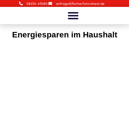
08234-43080
anfrage@fischerfutureheat.de
Energiesparen im Haushalt