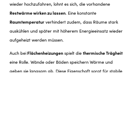
wieder hochzufahren, lohnt es sich, die vorhandene
Restwärme wirken zu lassen
. Eine konstante
Raumtemperatur
verhindert zudem, dass Räume stark
auskühlen und später mit höherem Energieeinsatz wieder
aufgeheizt werden müssen.
Auch bei
Flächenheizungen
spielt die
thermische Trägheit
eine Rolle. Wände oder Böden speichern Wärme und
geben sie langsam ab. Diese Eigenschaft sorgt für stabile
Temperaturen und reduziert den Bedarf an häufigen
Heizimpulsen.
Elektroheizungen mit integriertem Speicherkern
verstärken diesen Effekt gezielt. Durch die Speicherung
der Wärme im Material wird die Abgabe gleichmäßiger
und planbarer. So wird der eingesetzte Strom effizient