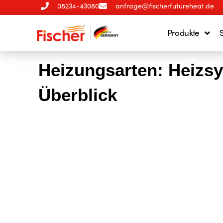
08234-43080
anfrage@fischerfutureheat.de
Produkte
Heizungsarten: Heizs
Überblick