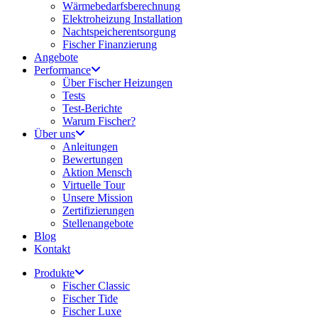
Wärmebedarfsberechnung
Elektroheizung Installation
Nachtspeicherentsorgung
Fischer Finanzierung
Angebote
Performance
Über Fischer Heizungen
Tests
Test-Berichte
Warum Fischer?
Über uns
Anleitungen
Bewertungen
Aktion Mensch
Virtuelle Tour
Unsere Mission
Zertifizierungen
Stellenangebote
Blog
Kontakt
Produkte
Fischer Classic
Fischer Tide
Fischer Luxe