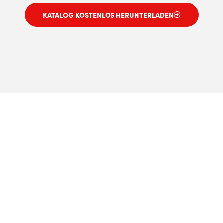
KATALOG KOSTENLOS HERUNTERLADEN
Power to Zero, heizen Sie
elektrisch.
Wir verstehen die Auswirkungen, die nachhaltige
Heizungsentscheidungen auf die Verringerung von
Klimaschäden haben. Nachhaltiges Leben beginnt zu
Hause, weshalb wir immer mit unseren Kunden
zusammenarbeiten, um saubere Entscheidungen und