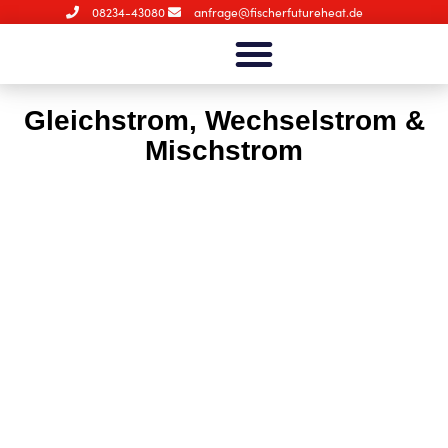
08234-43080
anfrage@fischerfutureheat.de
Gleichstrom, Wechselstrom &
Mischstrom